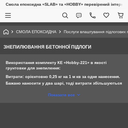
Смола епоксидна «SLAB» та «HOBBY» перевірений інтернет-
СМОЛА ЕПОКСИДНА
Послуги влаштування підлогових п
ЗНЕПИЛЮВАННЯ БЕТОННОЇ ПІДЛОГИ
Використання комплекту
КЕ «Hobby-221»
в якості
грунтовки для знепилення:
Витрати: орієнтовно 0,25 кг на 1 м кв за одне нанесення.
Бажано наносити у два шарі, тоді витрати збільшуються
орієнтовно до 0,45 кг на 1 м кв ( за умов додавання
Показати все
розчинника). Застосування: компонент «1» і компонент
«2» змішують в необхідній пропорції (46:100) механічним
змішувачем протягом 2-4 хвилин. Далі розріджується
нежирним розчинником (марки 646). Тобто після
повторного перемішування (1-2 хв.) з додаванням 10-