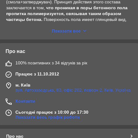
(смола+затверджувач). Принцип действия этого состава
разів, має глянцевий вигляд, є химстойкой і БЕЗПИЛООВЇ.
заключается в том,
что проникая в поры бетонного пола
Пропонуємо послугу інженерного супроводу. ДОГОВІР,
пропитка полимеризуется, связывая таким образом
частицы бетона.
Поверхность пола имеет глянцевый вид,
ГАРАНТІЯ, консультациии - 097-5607777, 095-574-6762
является химстойкой и беспыльной, с функцией
Показати все
гидроизоляции.
Наноситься на бетонну або інше мінеральну основу.
Поверхня повинна бути очищена від пилу та виступив
цементного молока від пухкого матеріалу, хім забруднення,
Про нас
жирів, залишків старих полімерних покриттів. Залежно від
характеру забруднень їх видаляють заметанием,
100% позитивних з 34 відгуків за рік
промисловими пилососами, шліфуванням, фрезеруванням.
Всі нерівності, тріщини, вибоїни поверхні, повинні бути
Працює з 11.10.2012
закладені відповідним ремсоставом.
м. Київ
вул. Автозаводська, 83, офіс 202, поверх 2, Київ, Україна
Контакти
Сьогодні працює з 10:00 до 17:30
Показати весь графік роботи
Про нас