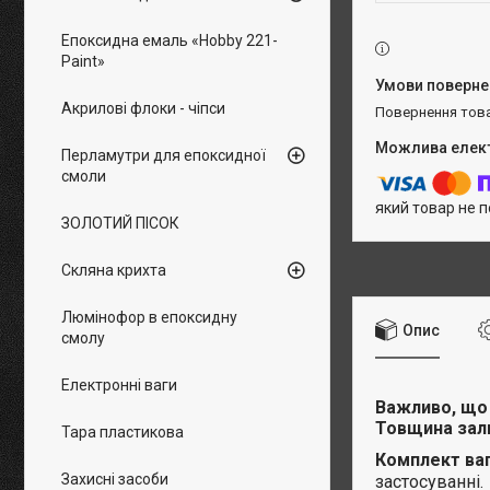
Епоксидна емаль «Hobby 221-
Paint»
Акрилові флоки - чіпси
повернення тов
Перламутри для епоксидної
смоли
який товар не 
ЗОЛОТИЙ ПІСОК
Скляна крихта
Люмінофор в епоксидну
Опис
смолу
Електронні ваги
Важливо, що
Товщина зал
Тара пластикова
Комплект ваг
Захисні засоби
застосуванні.