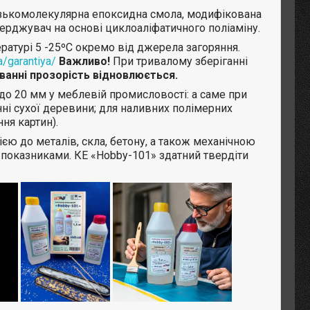
низькомолекулярна епоксидна смола, модифікована
рджувач на основі циклоаліфатичного поліаміну.
ратурі 5 -25ºС окремо від джерела загоряння.
a/garantiya/
Важливо!
При тривалому зберіганні
іванні прозорість відновлюється.
до 20 мм у меблевій промисловості: а саме при
нні сухої деревини; для наливних полімерних
ня картин).
єю до металів, скла, бетону, а також механічною
и показниками. КЕ «Hobby-101» здатний твердіти