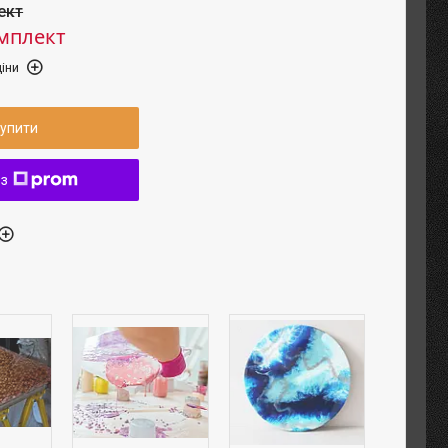
ект
омплект
іни
упити
 з