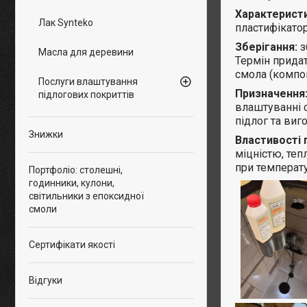
Характерист
Лак Synteko
пластифікатор
Зберігання:
з
Масла для деревини
Термін придат
смола (компон
Послуги влаштування
Призначення
підлогових покриттів
влаштуванні 
підлог та виг
Знижки
Властивості 
міцністю, теп
при температу
Портфоліо: столешні,
годинники, кулони,
світильники з епоксидної
смоли
Сертифікати якості
Відгуки