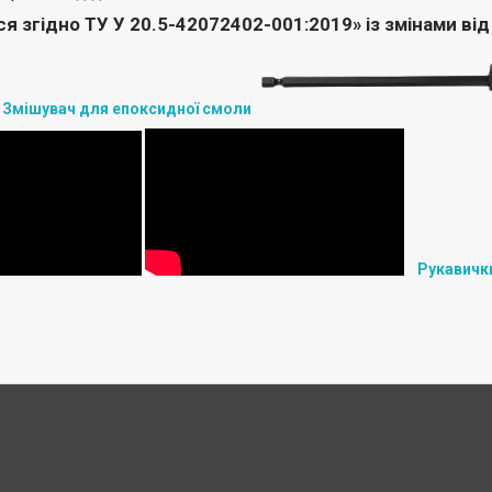
 згідно ТУ У 20.5-42072402-001:2019» із змінами від
и
Змішувач для епоксидної смоли
Рукавички