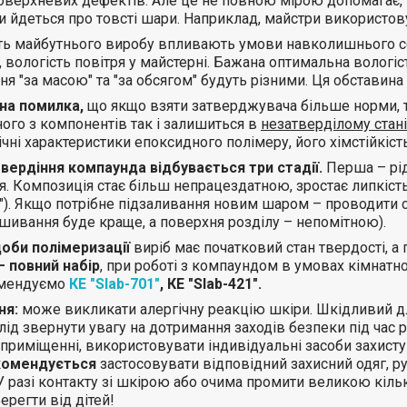
верхневих дефектів. Але це не повною мірою допомагає, то
и йдеться про товсті шари. Наприклад, майстри використо
сть майбутнього виробу впливають умови навколишнього се
, вологість повітря у майстерні.
Бажана оптимальна вологіст
я "за масою" та "за обсягом" будуть різними. Ця обставина
на помилка,
що якщо взяти затверджувача більше норми, 
ого з компонентів так і залишиться в
незатверділому стані
чні характеристики епоксидного полімеру, його хімстійкість 
твердіння компаунда відбувається три стадії.
Перша – рід
. Композиція стає більш непрацездатною, зростає липкість
"). Якщо потрібне підзаливання новим шаром – проводити са
шивання буде краще, а поверхня розділу – непомітною).
 доби полімеризації
виріб має початковий стан твердості, а 
– повний набір
, при роботі з компаундом в умовах кімнатн
мендуємо
КЕ "Slab-701"
, КЕ "Slab-421"
.
ня:
може викликати алергічну реакцію шкіри. Шкідливий д
лід звернути увагу на дотримання заходів безпеки під час 
приміщенні, використовувати індивідуальні засоби захисту
омендується
застосовувати відповідний захисний одяг, ру
У разі контакту зі шкірою або очима промити великою кіль
ерегти від дітей!