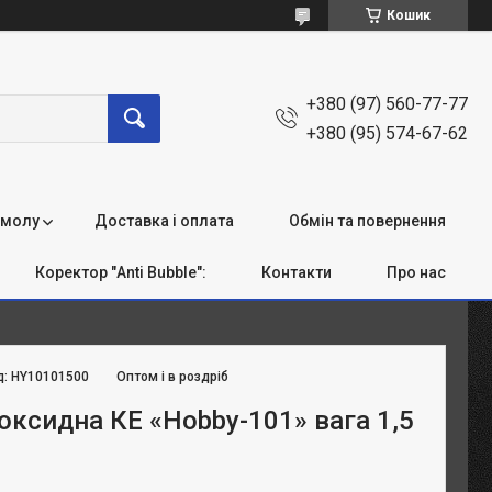
Кошик
+380 (97) 560-77-77
+380 (95) 574-67-62
смолу
Доставка і оплата
Обмін та повернення
Коректор "Anti Bubble":
Контакти
Про нас
д:
HY10101500
Оптом і в роздріб
оксидна КЕ «Hobby-101» вага 1,5