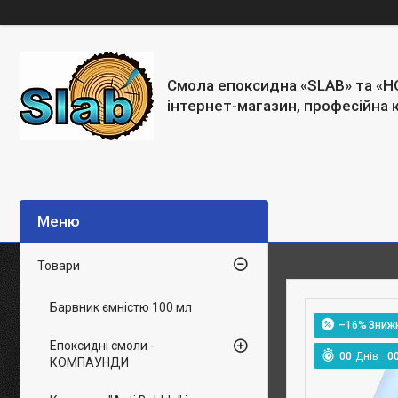
Смола епоксидна «SLAB» та «H
інтернет-магазин, професійна 
Товари
Барвник ємністю 100 мл
–16%
Епоксидні смоли -
0
0
Днів
0
КОМПАУНДИ