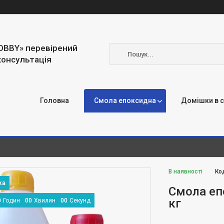
OBBY» перевірений
консультація
Головна
Смола епоксидна
Домішки в 
В наявності
Ко
Смола еп
кг
0
Годин
0
0
Хвилин
0
0
Секунд