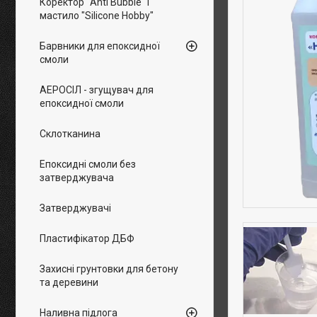
Коректор "Anti Bubble" і
мастило "Silicone Hobby"
Барвники для епоксидної
смоли
АЕРОСІЛ - згущувач для
епоксидної смоли
Склотканина
Епоксидні смоли без
затверджувача
Затверджувачі
Пластифікатор ДБФ
Захисні грунтовки для бетону
та деревини
Наливна підлога