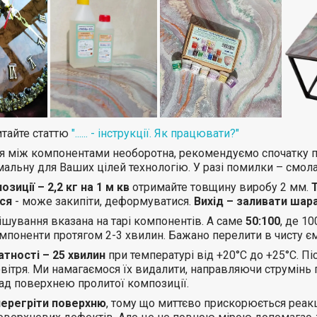
итайте статтю
"...... - інструкції. Як працювати?"
я між компонентами необоротна, рекомендуємо спочатку по
альну для Ваших цілей технологію. У разі помилки – смола
зиції – 2,2 кг на 1 м кв
отримайте товщину виробу 2 мм.
ся
- може закипіти, деформуватися.
Вихід – заливати шар
шування вказана на тарі компонентів. А саме
50:100
, де 10
поненти протягом 2-3 хвилин. Бажано перелити в чисту єм
тності – 25 хвилин
при температурі від +20°С до +25°С. П
вітря. Ми намагаємося їх видалити, направляючи струмінь
ад поверхнею пролитої композиції.
перегріти поверхню
, тому що миттєво прискорюється реакц