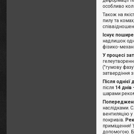
деформації по
особливо кол
Також на які
пилу та комах
співвідношенн
Існує пошире
надлишок одн
фізико-механі
У процесі за
гелеутворення
("гумову фазу
затвердіння з
Після однієї
після
14 днів 
шарами реко
Попереджен
наслідками. С
вентиляцію у 
покривів.
Рек
приміщення! 
допомогою. Б