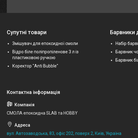
Супутні товари
Барвники 
Змішувач для епоксидної смоли
Набір барв
Відро біле поліпропіленове 3 л із
Барвник ч
пластиковою ручкою
Барвник бі
Коректор "Anti Bubble"
СМОЛА епоксидна SLAB та HOBBY
вул. Автозаводська, 83, офіс 202, поверх 2, Київ, Україна