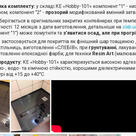
ика комплекту:
у складі КЕ «Hobby-101» компонент "1" - 
ом; компонент "2" -
прозорий
модифікований амінний затве
берігається в оригінальних закритих контейнерах при темпе
ності: 12 місяців з дати виготовлення, детальніше на
slab.u
ент "1") може помутніти та
з'явитися осад, але при прогр
:
застосовується для покриттів як фінішний шар товщиною 
стільниць, виготовленні «СЛЕБІВ»; при
грунтуванні
, лакува
отовленні епоксидної фарби; для техніки
Resin Art
(малюван
продукту:
КЕ «Hobby-101» характеризується високою адгезі
ло-, водо- та хімічною стійкістю, хорошими діелектричним
рі від +15 до +40°С.