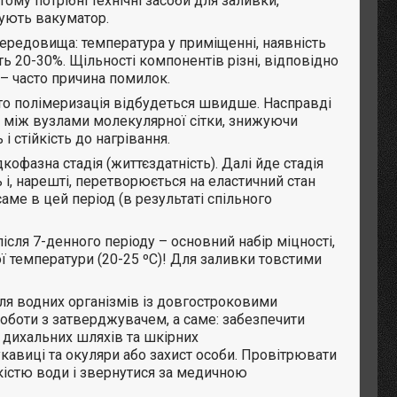
му потрібні технічні засоби для заливки,
вують вакуматор.
редовища: температура у приміщенні, наявність
ь 20-30%. Щільності компонентів різні, відповідно
 – часто причина помилок.
то полімеризація відбудеться швидше. Насправді
між вузлами молекулярної сітки, знижуючи
і стійкість до нагрівання.
кофазна стадія (життєздатність). Далі йде стадія
 і, нарешті, перетворюється на еластичний стан
ме в цей період (в результаті спільного
після 7-денного періоду – основний набір міцності,
ої температури (20-25 ºС)! Для заливки товстими
ля водних організмів із довгостроковими
роботи з затверджувачем, а саме: забезпечити
 дихальних шляхів та шкірних
кавиці та окуляри або захист особи. Провітрювати
кістю води і звернутися за медичною