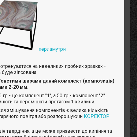
перламутри
тренуватися на невеликих пробних зразках -
 буде зіпсована.
Товстими шарами даний комплект (композиція)
ами 2-20 мм.
0 гр - це компонент "1", а 50 гр - компонент "2".
ність та перемішати протягом 1 хвилини.
ісля змішування компонентів є велика кількість
 гарячого повітря або розпорошуючи
КОРЕКТОР
ія твердіння, а це може призвести до кипіння та