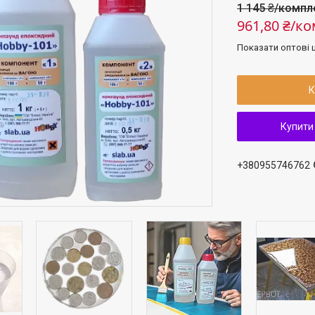
1 145 ₴/компл
961,80 ₴/к
Показати оптові ц
К
Купити
+380955746762