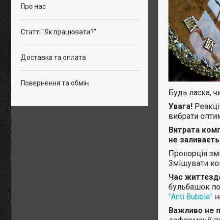
Про нас
Статті "Як працювати?"
Доставка та оплата
Повернення та обмін
Будь ласка, ч
Увага!
Реакці
вибрати оптим
Витрата компо
не заливаєть
Пропорція змі
Змішувати ком
Час життєзда
бульбашок по
"Anti Bubble"
н
Важливо не 