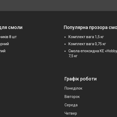
для смоли
Популярна прозора см
ників 8 шт
Комплект вага 1,5 кг
орний
Комплект вага 0,75 кг
лий
Смола епоксидна КЕ «Hobby
7,5 кг
Графік роботи
Понеділок
Вівторок
Середа
Четвер