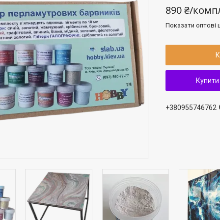
890 ₴/комп
Показати оптові ц
К
Купити
+380955746762