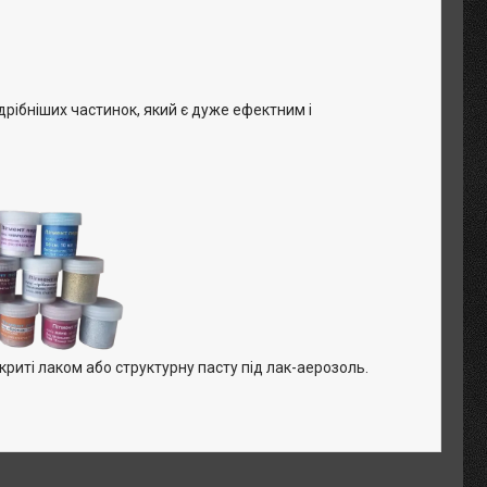
дрібніших частинок, який є дуже ефектним і
риті лаком або структурну пасту під лак-аерозоль.