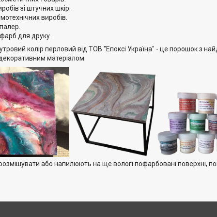
робів зі штучних шкір.
мотехнічних виробів.
палер.
 фарб для друку.
тровий колір перловий від ТОВ "Епоксі Україна" - це порошок з най
декоративним матеріалом.
розмішувати або напилюють на ще вологі пофарбовані поверхні, пок