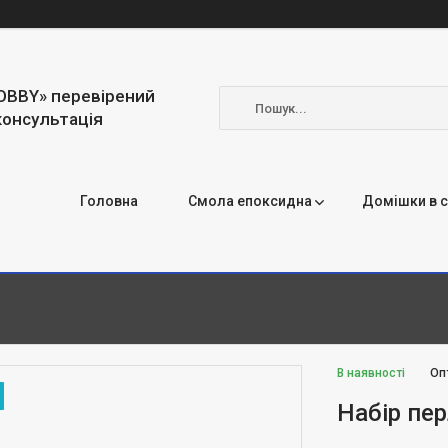
OBBY» перевірений
консультація
Головна
Смола епоксидна
Домішки в 
В наявності
Оп
Набір пе