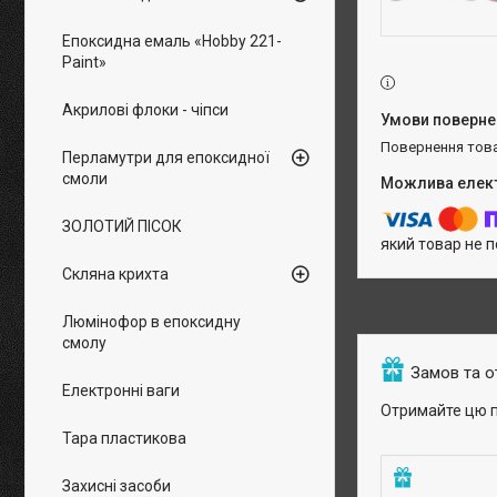
Епоксидна емаль «Hobby 221-
Paint»
Акрилові флоки - чіпси
повернення тов
Перламутри для епоксидної
смоли
ЗОЛОТИЙ ПІСОК
який товар не 
Скляна крихта
Люмінофор в епоксидну
смолу
Замов та 
Електронні ваги
Отримайте цю п
Тара пластикова
Захисні засоби