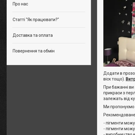
Про нас
Статті "Як працювати?"
Доставка та оплата
Повернення та обмін
Додати в прозор
віск тощо).
Витр
При бажанні ви
прикраси з перл
залежать від к
Ми пропонуємо п
Рекомендоване
- пігменти можу
- пігменти мож
- виробництво 