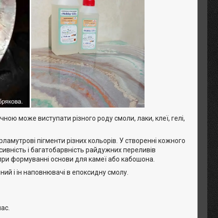
ною може виступати різного роду смоли, лаки, клеї, гелі,
амутрові пігменти різних кольорів. У створенні кожного
сивність і багатобарвність райдужних переливів
 при формуванні основи для камеї або кабошона.
ний і ін наповнювачі в епоксидну смолу.
ас.