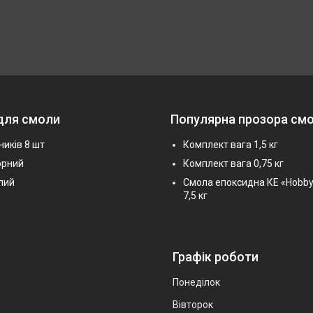
для смоли
Популярна прозора см
ників 8 шт
Комплект вага 1,5 кг
орний
Комплект вага 0,75 кг
лий
Смола епоксидна КЕ «Hobby
7,5 кг
Графік роботи
Понеділок
Вівторок