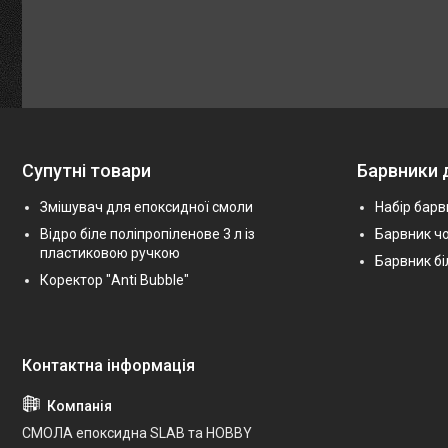
Супутні товари
Барвники 
Змішувач для епоксидної смоли
Набір барв
Відро біле поліпропіленове 3 л із
Барвник ч
пластиковою ручкою
Барвник бі
Коректор "Anti Bubble"
СМОЛА епоксидна SLAB та HOBBY