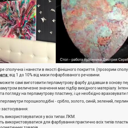
е сполучна і нанести в якості фінішного покриття. (прозорим сполуч
ата:
від 1 до 10% від маси пофарбованого речовини.
 можете самі виготовити перламутрову фарбу додавши в основу перл
амутром величезне значення має підбір вихідного матеріалу. Інтен
ута погляду на перламутрову пластину, і це необхідно враховувати
ерламутри порошкоподібні - срібло, золото, синій, зелений, перлин
 застосування:
ть використовуватися у всіх типах ЛКМ.
уть використовуватися для фарбування практично всіх типів пластм
косметичних товарів.