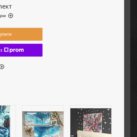
лект
іни
упити
 з