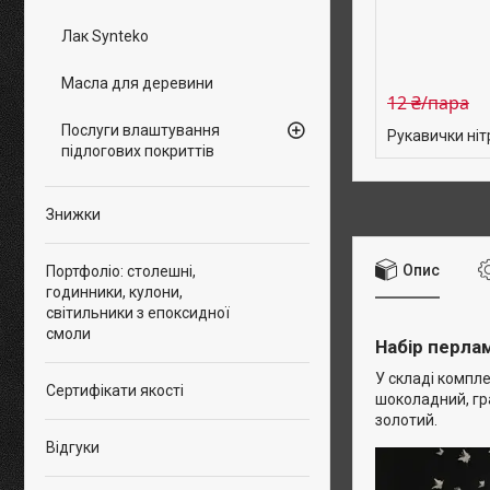
Лак Synteko
Масла для деревини
12 ₴/пара
Послуги влаштування
Рукавички нітр
підлогових покриттів
Знижки
Опис
Портфоліо: столешні,
годинники, кулони,
світильники з епоксидної
смоли
Набір перлам
У складі компле
Сертифікати якості
шоколадний, гра
золотий.
Відгуки