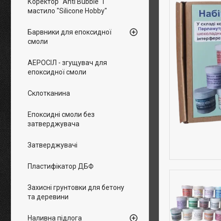
Коректор "Anti Bubble" і
мастило "Silicone Hobby"
Барвники для епоксидної
смоли
АЕРОСІЛ - згущувач для
епоксидної смоли
Склотканина
Епоксидні смоли без
затверджувача
Затверджувачі
Пластифікатор ДБФ
Захисні грунтовки для бетону
та деревини
Наливна підлога