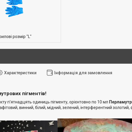
илові розмір "L"
Характеристики
Інформація для замовлення
утрових пігментів!
кту п'ятнадцять одиниць пігменту, орієнтовно по 10 мл
Перламутр
фітовий, винний, білий, мідний, зелений, інтерферентний золотий,