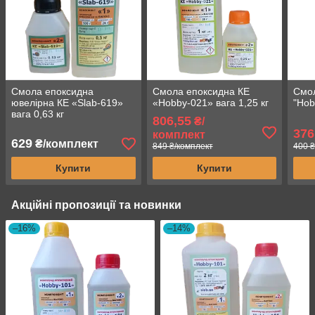
Смола епоксидна
Смола епоксидна КЕ
Смол
ювелірна КЕ «Slab-619»
«Hobby-021» вага 1,25 кг
"Hob
вага 0,63 кг
806,55
₴/
376
комплект
629
₴/комплект
849 ₴/комплект
400 ₴
Купити
Купити
Акційні пропозиції та новинки
–16%
–14%