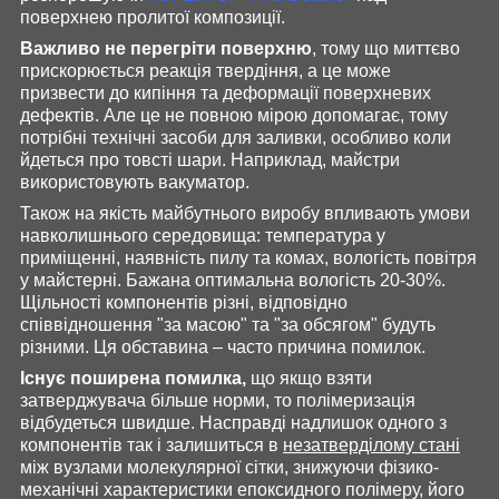
поверхнею пролитої композиції.
Важливо не перегріти поверхню
, тому що миттєво
прискорюється реакція твердіння, а це може
призвести до кипіння та деформації поверхневих
дефектів. Але це не повною мірою допомагає, тому
потрібні технічні засоби для заливки, особливо коли
йдеться про товсті шари. Наприклад, майстри
використовують вакуматор.
Також на якість майбутнього виробу впливають умови
навколишнього середовища: температура у
приміщенні, наявність пилу та комах, вологість повітря
у майстерні.
Бажана оптимальна вологість 20-30%.
Щільності компонентів різні, відповідно
співвідношення "за масою" та "за обсягом" будуть
різними. Ця обставина – часто причина помилок.
Існує поширена помилка,
що якщо взяти
затверджувача більше норми, то полімеризація
відбудеться швидше. Насправді надлишок одного з
компонентів так і залишиться в
незатверділому стані
між вузлами молекулярної сітки, знижуючи фізико-
механічні характеристики епоксидного полімеру, його