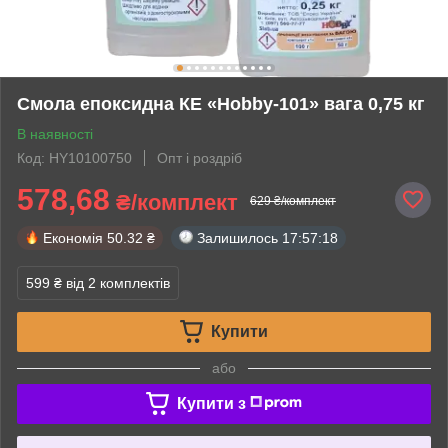
Смола епоксидна КЕ «Hobby-101» вага 0,75 кг
В наявності
Код: HY10100750
Опт і роздріб
578,68
₴/комплект
629 ₴/комплект
Економія
50.32 ₴
Залишилось
17:57:17
599 ₴
від 2 комплектів
Купити
або
Купити з