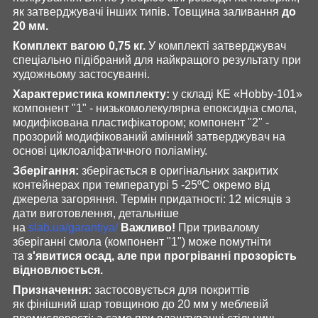
як затверджувачі інших типів. Товщина заливання
до
20 мм.
Комплект вагою 0,75 кг.
У комплекті затверджувач
спеціально підібраний для найкращого результату при
художньому застосуванні.
Характеристика комплекту:
у складі КЕ «Hobby-101»
компонент "1" - низькомолекулярна епоксидна смола,
модифікована пластифікатором; компонент "2" -
прозорий модифікований амінний затверджувач на
основі циклоаліфатичного поліаміну.
Зберігання:
зберігається в оригінальних закритих
контейнерах при температурі 5 -25ºС окремо від
джерела загоряння. Термін придатності: 12 місяців з
дати виготовлення, детальніше
на
slab.ua/garantiya/
Важливо!
При тривалому
зберіганні смола (компонент "1") може помутніти
та
з'явитися осад, але при прогріванні прозорість
відновлюється.
Призначення:
застосовується для покриттів
як фінішний шар товщиною до 20 мм у меблевій