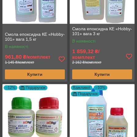
Смола епоксидна КЕ «Hobby-
101» вага 3 кг
Смола епоксидна КЕ «Hobby-
101» вага 1,5 кг
В наявності
В наявності
1 859,32
₴/
961,80
₴/комплект
комплект
1 145 ₴/комплект
2 162 ₴/комплект
Купити
Купити
–12%
Подарунок
Важливо!
–10%
Подарунок