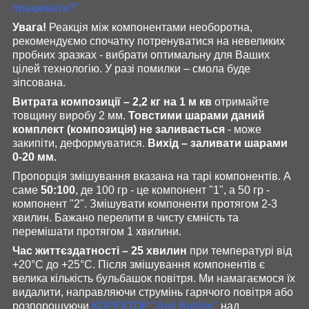
працювати?"
Увага!
Реакція між компонентами необоротна,
рекомендуємо спочатку потренуватися на невеликих
пробних зразках - вибрати оптимальну для Ваших
цілей технологію. У разі помилки – смола буде
зіпсована.
Витрата композиції – 2,2 кг на 1 м кв
отримайте
товщину виробу 2 мм.
Товстими шарами даний
комплект (композиція) не заливається
- може
закипіти, деформуватися.
Вихід – заливати шарами
0-20 мм.
Пропорція змішування вказана на тарі компонентів. А
саме
50:100
, де 100 гр - це компонент "1", а 50 гр -
компонент "2". Змішувати компоненти протягом 2-3
хвилин. Бажано перелити в чисту ємність та
перемішати протягом 1 хвилини.
Час життєздатності – 25 хвилин
при температурі від
+20°С до +25°С. Після змішування компонентів є
велика кількість бульбашок повітря. Ми намагаємося їх
видалити, направляючи струмінь гарячого повітря або
розпорошуючи
КОРЕКТОР "Anti Bubble"
над