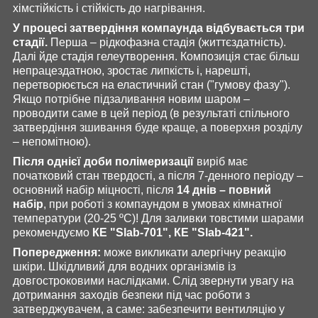
хімстійкість і стійкість до нагрівання.
У процесі затвердіння компаунда відбувається три
стадії.
Перша – рідкофазна стадія (життєздатність).
Далі йде стадія гелеутворення. Композиція стає більш
непрацездатною, зростає липкість і, нарешті,
перетворюється на еластичний стан ("гумову фазу").
Якщо потрібне підзаливання новим шаром –
проводити саме в цей період (в результаті спільного
затвердіння зшивання буде краще, а поверхня розділу
– непомітною).
Після однієї доби полімеризації
виріб має
початковий стан твердості, а після 7-денного періоду –
основний набір міцності, після
14 днів – повний
набір
, при роботі з компаундом в умовах кімнатної
температури (20-25 ºС)! Для заливки товстими шарами
рекомендуємо
КЕ "Slab-701", КЕ "Slab-421"
.
Попередження:
може викликати алергічну реакцію
шкіри. Шкідливий для водних організмів із
довгостроковими наслідками. Слід звернути увагу на
дотримання заходів безпеки під час роботи з
затверджувачем, а саме: забезпечити вентиляцію у