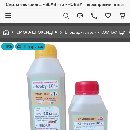
Смола епоксидна «SLAB» та «HOBBY» перевірений інтернет-
СМОЛА ЕПОКСИДНА
Епоксидні смоли - КОМПАУНДИ
–8%
Подарунок