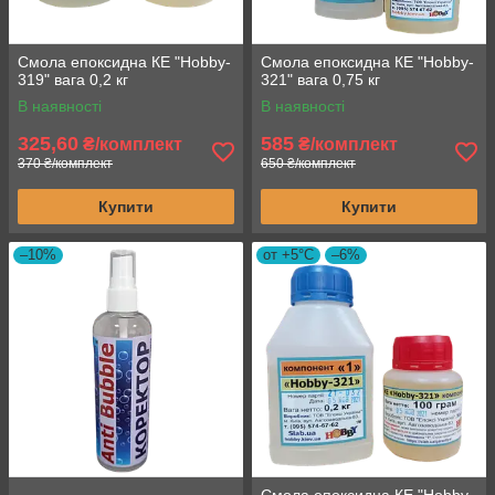
Смола епоксидна КЕ "Hobby-
Смола епоксидна КЕ "Hobby-
319" вага 0,2 кг
321" вага 0,75 кг
В наявності
В наявності
325,60
585
₴/комплект
₴/комплект
370 ₴/комплект
650 ₴/комплект
Купити
Купити
–10%
от +5°C
–6%