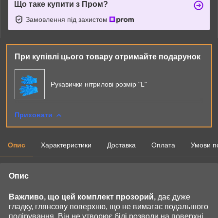
Що таке купити з Пром?
Замовлення під захистом
При купівлі цього товару отримайте подарунок
Рукавички нітрилові розмір "L"
Приховати
Опис
Характеристики
Доставка
Оплата
Умови п
Опис
Важливо, що цей комплект прозорий,
дає дуже
гладку, глянсову поверхню, що не вимагає подальшого
полірування. Він не утворює білі розводи на поверхні,