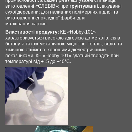
промисловості: а саме при влаштуванні стільниць,
виготовленні «СЛЕБІВ»; при
грунтуванні
, лакуванні
сухої деревини; для наливних полімерних підлог та
виготовленні епоксидної фарби; для
малювання картин.
Властивості продукту:
КЕ «Hobby-101»
характеризується високою адгезією до металів, скла,
бетону, а також механічною міцністю, тепло-, водо- та
хімічною стійкістю, хорошими діелектричними
показниками. КЕ «Hobby-101» здатний твердіти при
температурі від +15 до +40°С.