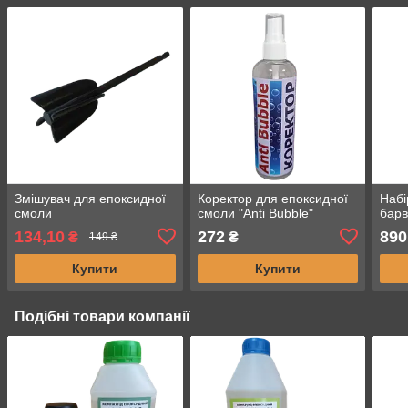
Змішувач для епоксидної
Коректор для епоксидної
Набі
смоли
смоли "Anti Bubble"
барв
134,10
272
890
₴
₴
149 ₴
Купити
Купити
Подібні товари компанії