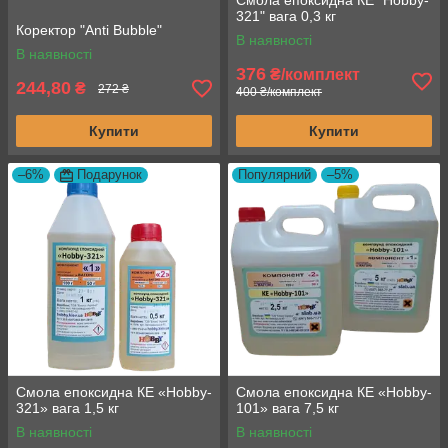
Смола епоксидна КЕ "Hobby-
321" вага 0,3 кг
Коректор "Anti Bubble"
В наявності
В наявності
376
₴/комплект
244,80
₴
272 ₴
400 ₴/комплект
Купити
Купити
–6%
Подарунок
Популярний
–5%
Смола епоксидна КЕ «Hobby-
Смола епоксидна КЕ «Hobby-
321» вага 1,5 кг
101» вага 7,5 кг
В наявності
В наявності