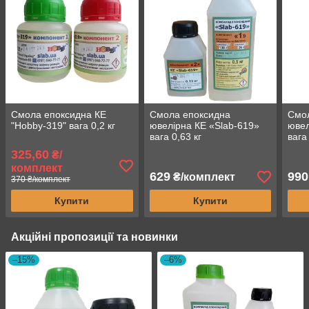
Смола епоксидна КЕ
Смола епоксидна
Смо
"Hobby-319" вага 0,2 кг
ювелірна КЕ «Slab-619»
ювел
вага 0,63 кг
вага 
325,60
₴/
комплект
629
990
₴/комплект
370 ₴/комплект
Купити
Купити
Акційні пропозиції та новинки
–15%
–6%