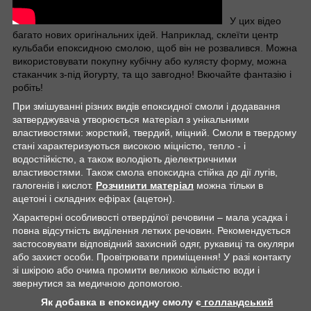
У цих відео
багато нових оригінальних ідей. Наприклад, склеїти центр
кульбаби епоксидною смолою, щоб він не розвалився. Можна
використовувати покупну кубічну або кулясту форму, можна
стаканчик з-під йогурту, та що завгодно! Вкючайте фантазію і
робіть!
При змішуванні різних видів епоксидної смоли і додавання
затверджувача утворюється матеріал з унікальними
властивостями: жорсткий, твердий, міцний. Смоли в твердому
стані характеризуються високою міцністю, тепло - і
водостійкістю, а також володіють діелектричними
властивостями. Також смола епоксидна стійка до дії лугів,
галогенів і кислот.
Розчинити матеріал
можна тільки в
ацетоні і складних ефірах (ацетон).
Характерні особливості отверділої речовини – мала усадка і
повна відсутність виділення летких речовин. Рекомендується
застосовувати відповідний захисний одяг, рукавиці та окуляри
або захист особи. Провітрювати приміщення! У разі контакту
зі шкірою або очима промити великою кількістю води і
звернутися за медичною допомогою.
Як добавка в епоксидну смолу є
голландський