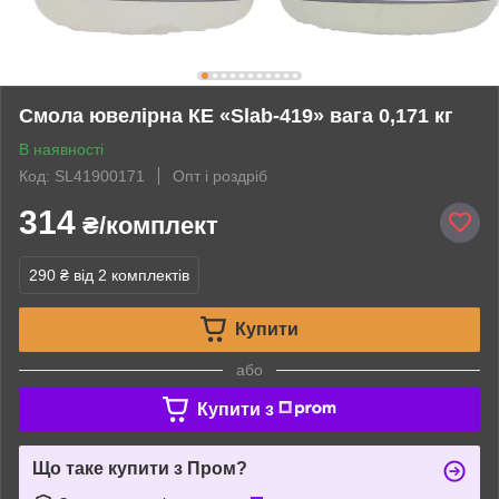
Смола ювелірна КЕ «Slab-419» вага 0,171 кг
В наявності
Код: SL41900171
Опт і роздріб
314
₴/комплект
290 ₴
від 2 комплектів
Купити
або
Купити з
Що таке купити з Пром?