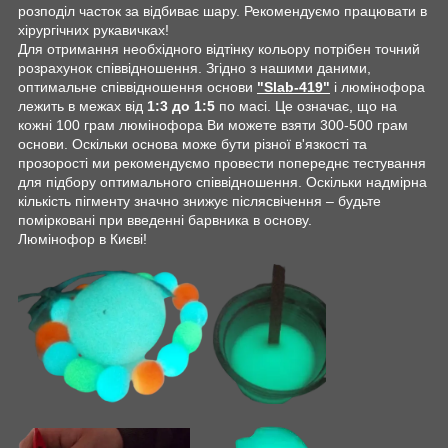
розподіл часток за відбиває шару. Рекомендуємо працювати в
хірургічних рукавичках!
Для отримання необхідного відтінку кольору потрібен точний
розрахунок співвідношення. Згідно з нашими даними,
оптимальне співвідношення основи
"Slab-419"
і люмінофора
лежить в межах від
1:3 до 1:5
по масі. Це означає, що на
кожні 100 грам люмінофора Ви можете взяти 300-500 грам
основи. Оскільки основа може бути різної в'язкості та
прозорості ми рекомендуємо провести попереднє тестування
для підбору оптимального співвідношення. Оскільки надмірна
кількість пігменту значно знижує післясвічення – будьте
помірковані при введенні барвника в основу.
Люмінофор в Києві!