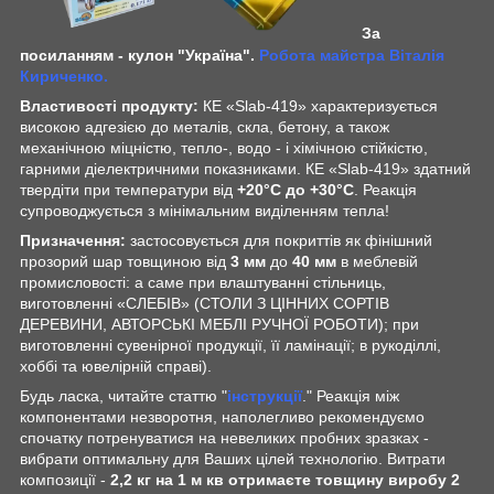
За
посиланням - кулон "Україна".
Робота майстра Віталія
Кириченко.
Властивості продукту:
КЕ «Slab-419» характеризується
високою адгезією до металів, скла, бетону, а також
механічною міцністю, тепло-, водо - і хімічною стійкістю,
гарними діелектричними показниками. КЕ «Slab-419» здатний
твердіти при температури від
+20°С до +30°С
. Реакція
супроводжується з мінімальним виділенням тепла!
Призначення:
застосовується для покриттів як фінішний
прозорий шар товщиною від
3 мм
до
40 мм
в меблевій
промисловості: а саме при влаштуванні стільниць,
виготовленні «СЛЕБІВ» (СТОЛИ З ЦІННИХ СОРТІВ
ДЕРЕВИНИ, АВТОРСЬКІ МЕБЛІ РУЧНОЇ РОБОТИ); при
виготовленні сувенірної продукції, її ламінації; в рукоділлі,
хоббі та ювелірній справі).
Будь ласка, читайте статтю "
інструкції
." Реакція між
компонентами незворотня, наполегливо рекомендуємо
спочатку потренуватися на невеликих пробних зразках -
вибрати оптимальну для Ваших цілей технологію. Витрати
композиції -
2,2 кг на 1 м кв отримаєте товщину виробу 2