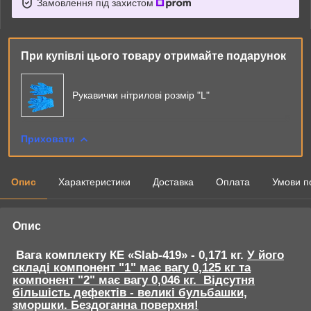
Замовлення під захистом
При купівлі цього товару отримайте подарунок
Рукавички нітрилові розмір "L"
Приховати
Опис
Характеристики
Доставка
Оплата
Умови п
Опис
Вага комплекту КЕ «Slab-419» - 0,171 кг.
У його
складі компонент "1" має вагу 0,125 кг та
компонент "2" має вагу 0,046 кг. Відсутня
більшість дефектів - великі бульбашки,
зморшки.
Бездоганна поверхня!