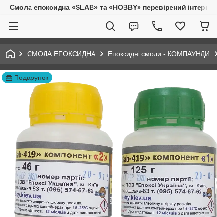
Смола епоксидна «SLAB» та «HOBBY» перевірений інтернет-
СМОЛА ЕПОКСИДНА
Епоксидні смоли - КОМПАУНДИ
Подарунок