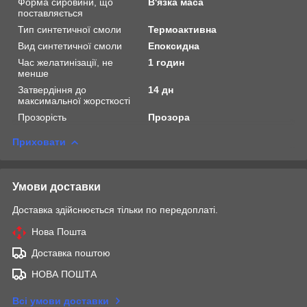
Форма сировини, що
В'язка маса
поставляється
Тип синтетичної смоли
Термоактивна
Вид синтетичної смоли
Епоксидна
Час желатинізації, не
1 годин
менше
Затвердіння до
14 дн
максимальної жорсткості
Прозорість
Прозора
Приховати
Умови доставки
Доставка здійснюється тільки по передоплаті.
Нова Пошта
Доставка поштою
НОВА ПОШТА
Всі умови доставки