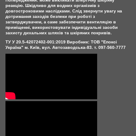
Попередження:
може викликати алергічну шкіряну
реакцію. Шкідливо для водних організмів з
довгостроковими наслідками. Слід звернути увагу на
дотримання заходів безпеки при роботі з
затверджувачем, а саме забезпечити вентиляцію в
приміщенні, використовувати індивідуальні засоби
захисту дихальних шляхів та шкіряних покривів.
ТУ У 20.5-42072402-001:2019
Виробник:
ТОВ "Епоксі
Україна" м. Київ, вул. Автозаводська-83. т.
097-560-7777