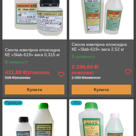
Смола ювелірна епоксидна
КЕ «Slab-619» вага 2,52 кг
Смола ювелірна епоксидна
КЕ «Slab-619» вага 0,315 кг
В наявності
В наявності
2 246,60
₴/
431,80
₴/упаковка
комплект
508 ₴/упаковка
2 390 ₴/комплект
Купити
Купити
Преміум
–5%