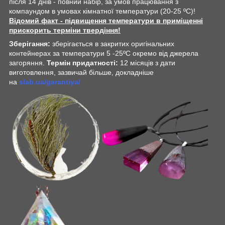
після 14 днів - повний набір, за умов працювання з
компаундом в умовах кімнатної температури (20-25 ºС)!
Відомий факт - підвищення температури в приміщенні
прискорить терміни твердіння!
Зберігання:
зберігається в закритих оригінальних
контейнерах за температури 5 -25ºС окремо від джерела
загоряння.
Термін придатності:
12 місяців з дати
виготовлення, зазвичай більше, докладніше
на
slab.ua/garantiya/