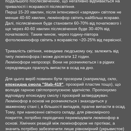
подальшого послесвечению, що негативно відбивається на
тривалості і яскравості післясвітіння.
Перші 15-20 хвилин, після інтенсивної «зарядки» світлом не
менше 40-60 хвилин, люмінофор світить найбільш яскраво.
Далі, післясвічення буде становити 60-70% від початкового і
ще через 40-60 хвилин післясвічення буде 30-40% від
початкового. Таким чином, через годину-півтора
фотолюминофор світить з яскравістю ~20-25% від первісної.
Тривалість світіння, невидиме людському оку, залежить від
типу люмінофора і може досягати 12 годин.
Люмінофори непрозорі. Вони не розчиняються і в рідких
середовищах прагнуть випасти в осад на дно.
Для цього виріб повинен бути прозорим (наприклад, скло,
епоксидна смола "Slab-419"
, прозорий пластик тощо), що
володіє гарною світлопропускною здатністю. Пропонуємо
відповідну епоксидну смолу і прозорий затверджувач.
Люмінофор в основі не розчиняється і знаходиться у
зваженому стані і, в більшості випадків, прагне випасти в осад.
Тому, при нанесенні світного складу, для рівномірного
покриття, потрібно періодично перемішувати люмінофор в
основі. Хімічних реакцій між люмінофором не протікає, а
значить потрібно забезпечити лише рівномірний (укрывистое)