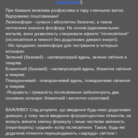
люмінофор
!
.
При бажанні можлива розфасовка в тару з меншою вагою.
Відправимо поштовиками!
Люмінофори - сучасні і абсолютно безпечні, а також
нетоксичні аналоги фосфору. На основі рідкоземельних
металів, вони дозволяють створювати ефекти "післясвітіння"
(післясвітіння в темноті без додаткових джерел енергії).
- Ми продаємо люмінофори для тестування в чотирьох
кольорах.
Зелений (базовий) - напівпрозорий вдень, зелене світіння в
темряві.
Блакитний (базовий) - напівпрозорий вдень, блакитне світіння
в темряві.
Помаранчевий - помаранчевий вдень, помаранчеве свічення
в темряві.
-Яскравість і тривалість післясвічення забезпечують два
основних кольори: блакитний і кислотно-салатовий.
ВАЖЛИВО! Слід розуміти, що введення будь-яких додаткових
домішок, у тому числі введення флуоресцентних пігментів, не
можуть змінити хімічну формулу і лише частково змінюють
(перетворять) «рідний» колір післясвітіння. Також, будь-які
додаткові пігменти перешкоджають «зарядці» світлом і