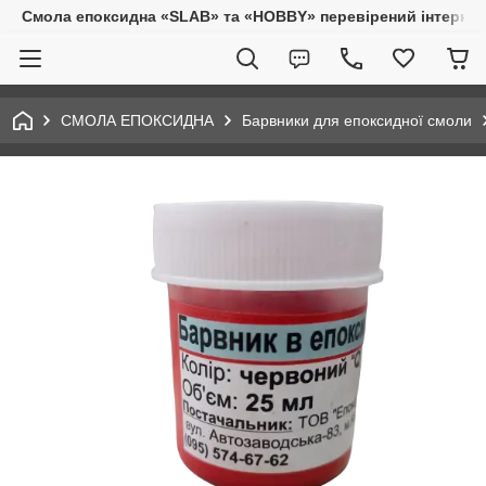
Смола епоксидна «SLAB» та «HOBBY» перевірений інтернет-
СМОЛА ЕПОКСИДНА
Барвники для епоксидної смоли