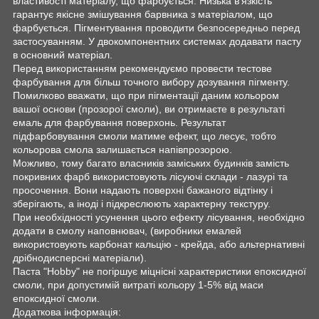
властивості матеріалу, що фарбується. Низька в'язкість
гарантує якісне змішування барвника з матеріалом, що
фарбується. Пігментування проводити безпосередньо перед
застосуванням. У двокомпонентних системах додавати пасту
в основний матеріал.
Перед використанням рекомендуємо провести тестове
фарбування для більш точного вибору дозування пігменту.
Помилково вважати, що при пігментації даним кольором
вашої основи (прозорої смоли), ви отримаєте в результаті
емаль для фарбування поверхонь. Результат
підфарбовування смоли матиме ефект, що лесує, тобто
кольорова смола залишається напівпрозорою.
Можливо, тому багато власників заміських будинків замість
покривних фарб використовують лісуючі склади - лазурі та
просочення. Вони надають поверхні бажаного відтінку і
зберігають, а іноді і підкреслюють характерну текстуру.
При необхідності усунення цього ефекту лісування, необхідно
додати в смолу наповнювач, (виробники емалей
використовують карбонат кальцію - крейда, або альтернативні
дрібнодисперсні матеріали).
Паста "Hobby" не погіршує міцнісні характеристики епоксидної
смоли, при допустимій витраті кольору 1-5% від маси
епоксидної смоли.
Додаткова інформація: