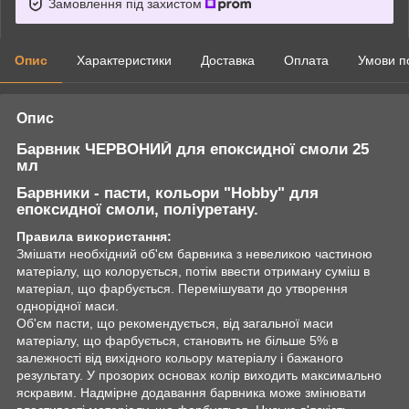
Замовлення під захистом
Опис
Характеристики
Доставка
Оплата
Умови п
Опис
Барвник ЧЕРВОНИЙ для епоксидної смоли 25
мл
Барвники - пасти, кольори "Hobby" для
епоксидної смоли, поліуретану.
Правила використання:
Змішати необхідний об'єм барвника з невеликою частиною
матеріалу, що колорується, потім ввести отриману суміш в
матеріал, що фарбується. Перемішувати до утворення
однорідної маси.
Об'єм пасти, що рекомендується, від загальної маси
матеріалу, що фарбується, становить не більше 5% в
залежності від вихідного кольору матеріалу і бажаного
результату. У прозорих основах колір виходить максимально
яскравим. Надмірне додавання барвника може змінювати