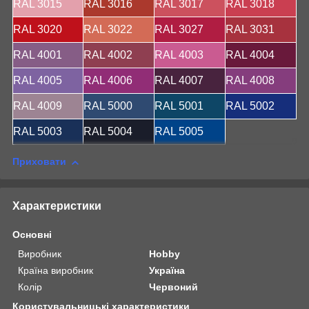
RAL 3015
RAL 3016
RAL 3017
RAL 3018
RAL 3020
RAL 3022
RAL 3027
RAL 3031
RAL 4001
RAL 4002
RAL 4003
RAL 4004
RAL 4005
RAL 4006
RAL 4007
RAL 4008
RAL 4009
RAL 5000
RAL 5001
RAL 5002
RAL 5003
RAL 5004
RAL 5005
Приховати
Характеристики
Основні
Виробник
Hobby
Країна виробник
Україна
Колір
Червоний
Користувальницькі характеристики