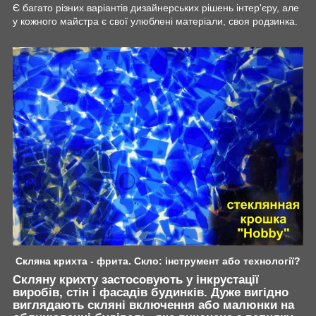
Є багато різних варіантів дизайнерських рішень інтер'єру, але
у кожного майстра є свої улюблені матеріали, своя родзинка.
Скляна крихта - фрита. Скло: інструмент або технології?
Скляну крихту застосовують у інкрустації
виробів, стін і фасадів будинків. Дуже вигідно
виглядають скляні включення або малюнки на