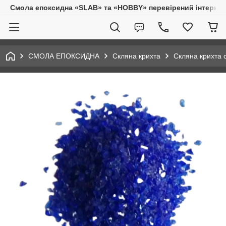
Смола епоксидна «SLAB» та «HOBBY» перевірений інтернет-
СМОЛА ЕПОКСИДНА
Скляна крихта
Скляна крихта с