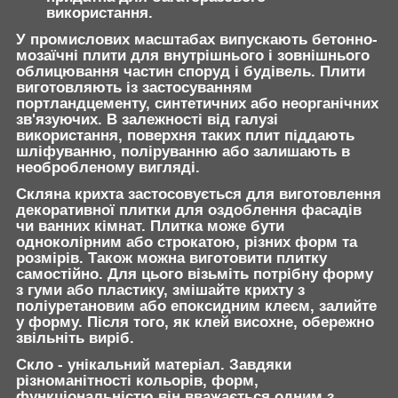
використання.
У промислових масштабах випускають бетонно-
мозаїчні плити для внутрішнього і зовнішнього
облицювання частин споруд і будівель. Плити
виготовляють із застосуванням
портландцементу, синтетичних або неорганічних
зв'язуючих. В залежності від галузі
використання, поверхня таких плит піддають
шліфуванню, поліруванню або залишають в
необробленому вигляді.
Скляна крихта застосовується для виготовлення
декоративної плитки для оздоблення фасадів
чи ванних кімнат. Плитка може бути
одноколірним або строкатою, різних форм та
розмірів. Також можна виготовити плитку
самостійно. Для цього візьміть потрібну форму
з гуми або пластику, змішайте крихту з
поліуретановим або епоксидним клеєм, залийте
у форму. Після того, як клей висохне, обережно
звільніть виріб.
Скло - унікальний матеріал. Завдяки
різноманітності кольорів, форм,
функціональністю він вважається одним з