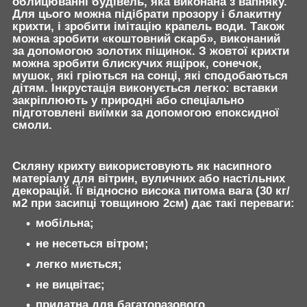
облицюванні будівель, яка виконана з вапняку.
Для цього можна підібрати прозору і блакитну
крихти, і зробити імітацію крапель води. Також
можна зробити «коштовний скарб», виконаний
за допомогою золотих піщинок. З жовтої крихти
можна зробити блискучих ящірок, сонечок,
мушок, які гріються на сонці, які сподобаються
дітям. Інкрустація виконується легко: вставки
закріплюють у природні або спеціально
підготовлені виїмки за допомогою епоксидної
смоли.
Скляну крихту використовують як насипного
матеріалу для вітрин, вуличних або настільних
декорацій. Її відносно висока питома вага (30 кг/
м2 при засипці товщиною 2см) дає такі переваги:
мобільна;
не несеться вітром;
легко миється;
не вицвітає;
придатна для багаторазового