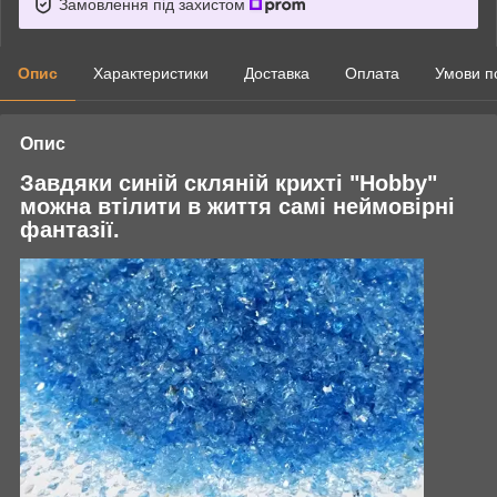
Замовлення під захистом
Опис
Характеристики
Доставка
Оплата
Умови п
Опис
Завдяки синій скляній крихті "Hobby"
можна втілити в життя самі неймовірні
фантазії.