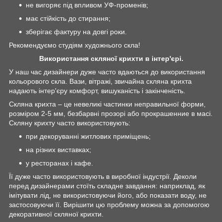
не вигоряє під впливом УФ-променів;
має стійкість до стирання;
зберігає фактуру на довгі роки.
Рекомендуємо студіям художнього скла!
Використання скляної крихти в інтер'єрі.
У наш час дизайнери дуже часто вдаються до використання
кольорового скла. Вази, вітражі, звичайна скляна крихта
надають інтер'єру комфорт, вишуканість і закінченість.
Скляна крихта – це невеликі частинки неправильної форми,
розміром 2-5 мм, безбарвні прозорі або прокрашенние в масі.
Скляну крихту часто використовують:
при декоруванні житлових приміщень;
на різних виставках;
у ресторанах і кафе.
Її дуже часто використовують в виробної індустрії. Деколи
перед дизайнерами стоїть складне завдання: наприклад, як
імітувати лід, не використовуючи його, або показати воду, не
застосовуючи її. Вирішити цю проблему можна за допомогою
декоративної скляної крихти.