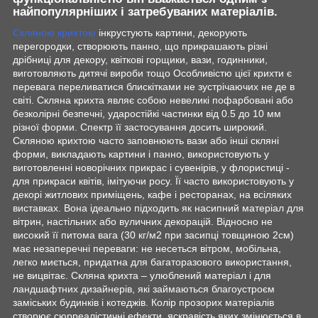
найпопулярніших і затребуваних матеріалів.
Скляною крихтою
інкрустують картини, декорують
перегородки, створюють панно, що прикрашають різні
дрібниці для декору, квіткові горщики, вази, годинники,
виготовляють дитячі вироби тощо Особливістю цієї крихти є
перевага переливатися блискітками не зустрічаючих не де в
світі. Скляна крихта являє собою невеликі пофарбовані або
безколірні безпечні, ударостійкі частинки від 0.5 до 10 мм
різної форми. Спектр її застосування досить широкий.
Скляною крихтою часто заповнюють вази або інші скляні
форми, викладають картини і панно, використовують у
виготовленні новорічних прикрас і сувенірів, у флористиці -
для прикраси квітів, імітуючи росу. Її часто використовують у
декорі житлових приміщень, кафе і ресторанах, на всіляких
виставках. Вона ідеально підходить як насипний матеріал для
вітрин, настільних або вуличних декорацій. Відносно не
високий її питома вага (30 кг/м2 при засипці товщиною 2см)
має незаперечні переваги: не несеться вітром, мобільна,
легко миється, придатна для багаторазового використання,
не вицвітає. Скляна крихта – улюблений матеріал і для
ландшафтних дизайнерів, які займаються благоустроєм
заміських будинків і котеджів. Колір прозорих матеріалів
створює сюрреалістичні ефекти, яскравість яких змінюється в