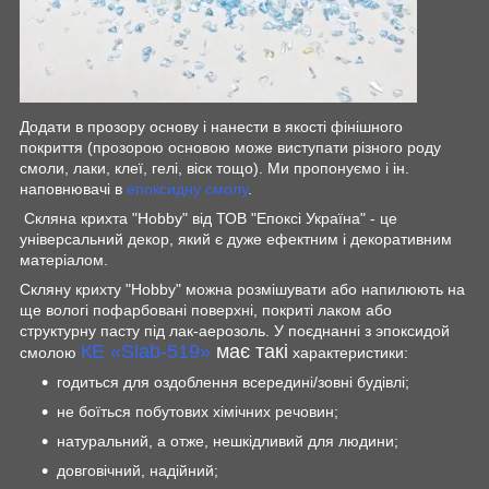
Додати в прозору основу і нанести в якості фінішного
покриття (прозорою основою може виступати різного роду
смоли, лаки, клеї, гелі, віск тощо). Ми пропонуємо і ін.
наповнювачі в
епоксидну смолу
.
Скляна крихта "Hobby" від ТОВ "Епоксі Україна" - це
універсальний декор, який є дуже ефектним і декоративним
матеріалом.
Скляну крихту "Hobby" можна розмішувати або напилюють на
ще вологі пофарбовані поверхні, покриті лаком або
структурну пасту під лак-аерозоль. У поєднанні з эпоксидой
КЕ
«Slab-519»
має такі
смолою
характеристики:
годиться для оздоблення всередині/зовні будівлі;
не боїться побутових хімічних речовин;
натуральний, а отже, нешкідливий для людини;
довговічний, надійний;