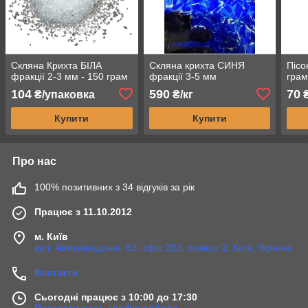
Скляна Крихта БІЛА
Скляна крихта СИНЯ
Пісо
фракції 2-3 мм - 150 грам
фракції 3-5 мм
гра
104
590
70
₴/упаковка
₴/кг
₴
Купити
Купити
Про нас
100% позитивних з 34 відгуків за рік
Працює з 11.10.2012
м. Київ
вул. Автозаводська, 83, офіс 202, поверх 2, Київ, Україна
Контакти
Сьогодні працює з 10:00 до 17:30
Показати весь графік роботи