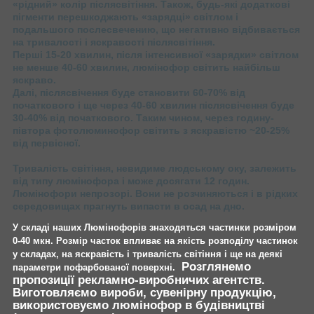
«рідний» колір післясвітіння. Також, будь-які додаткові
пігменти перешкоджають «зарядці» світлом і
подальшого послесвечению, що негативно відбивається
на тривалості і яскравості післясвітіння.
Перші 15-20 хвилин, після інтенсивної «зарядки» світлом
не менше 40-60 хвилин, люмінофор світить найбільш
яскраво.
Далі, післясвічення буде становити 60-70% від
початкового і ще через 40-60 хвилин післясвічення буде
30-40% від початкового. Таким чином, через годину-
півтора фотолюминофор світить з яскравістю ~20-25%
від первісної.
Тривалість світіння, невидиме людському оку, залежить
від типу люмінофора і може досягати 12 годин.
Люмінофори непрозорі. Вони не розчиняються і в рідких
середовищах прагнуть випасти в осад на дно.
У складі наших Люмінофорів знаходяться частинки розміром
0-40 мкн.
Розмір часток впливає на якість розподілу частинок
у складах, на яскравість і тривалість світіння і ще на деякі
Розглянемо
параметри пофарбованої поверхні.
пропозиції рекламно-виробничих агентств.
Виготовляємо вироби, сувенірну продукцію,
використовуємо люмінофор в будівництві