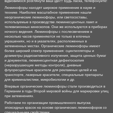
відмовимося розглянути ваші ідеї!!! Будь ласка, телефонуйте!
Люминофоры находят широкое применение в науке и
технике. Наиболее масштабное применение нашли
неорганические люминофоры, или светосоставы,
используемые в производстве люминесцентных ламп и
телевизионных кинескопов. Они же используются в приборах
ночного видения. Люминофоры с послесвечением в
несколько часов применяются не только в елочных
украшениях, но и в указателях, расположенных в
затемненных местах. Органические люминофоры имеют
более широкий спектр применения: сцинтилляторы и
дозиметры радиоактивного излучения, защита ценных бумаг
и документов, люминесцентная дефектоскопия
(неразрушающие методы контроля), дневные
флуоресцентные красители для рекламных целей и на
транспорте, лазерные красители, специальные препараты
для криминалистики, микробиологии и др.
Впервые органические люминофоры стали производиться в
Германии в годы Второй мировой войны для маркировки улиц
при затемнениях.
Работаем по организации промышленного выпуска
эпоксидных красок на основе органических люминофоров со
специальными свойствами.