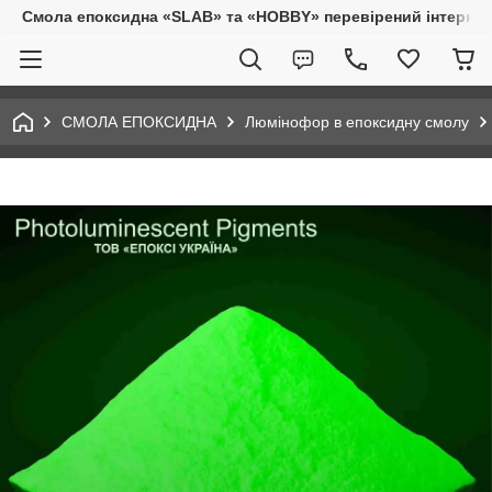
Смола епоксидна «SLAB» та «HOBBY» перевірений інтернет-
СМОЛА ЕПОКСИДНА
Люмінофор в епоксидну смолу