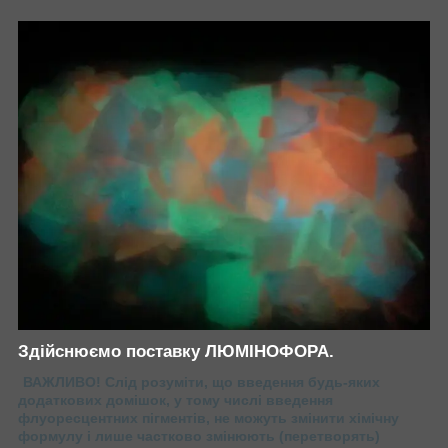
Здійснюємо поставку ЛЮМІНОФОРА.
ВАЖЛИВО! Слід розуміти, що введення будь-яких
додаткових домішок, у тому числі введення
флуоресцентних пігментів, не можуть змінити хімічну
формулу і лише частково змінюють (перетворять)