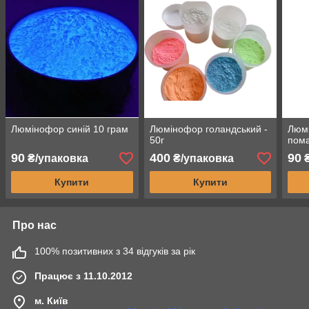
Люмінофор синій 10 грам
Люмінофор голандський -
Люм
50г
пома
90
400
90
₴/упаковка
₴/упаковка
₴
Купити
Купити
Про нас
100% позитивних з 34 відгуків за рік
Працює з 11.10.2012
м. Київ