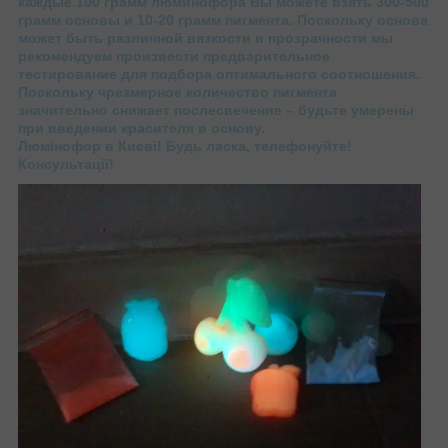
каждые 100 грамм люминофора Вы можете взять 300-500
грамм основы и 10-20 грамм пигмента. Поскольку основа
может быть различной вязкости и прозрачности мы
рекомендуем произвести предварительное
тестирование для подбора оптимального соотношения.
Поскольку чрезмерное количество пигмента
значительно снижает послесвечение – будьте умерены
при введении красителя в основу.
Люмінофор в Києві! Будь ласка, телефонуйте!
Консультації!