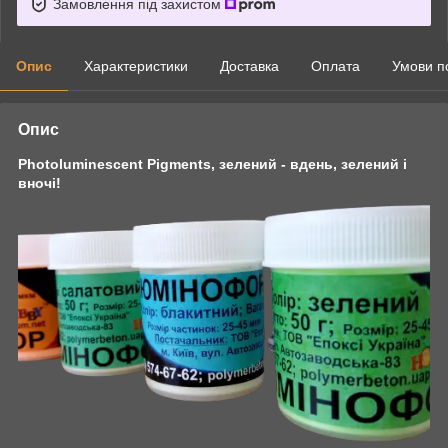
Замовлення під захистом
Опис
Характеристики
Доставка
Оплата
Умови п
Опис
Photoluminescent Pigments,
зелений - вдень, зелений і
вночі!