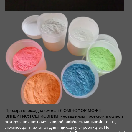
Прозора епоксидна смола і ЛЮМІНОФОР МОЖЕ
ВИЯВИТИСЯ СЕРЙОЗНИМ інноваційним проектом в області
закодованих позначень виробників/постачальників та ін. ,
люмінесцентних міток для індикації у виробництві. Не