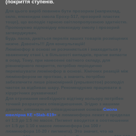
(покриття ступенів.
Для цього виріб повинен бути прозорим (наприклад,
скло, епоксидна смола Epoxy-517, прозорий пластик
тощо), що володіє гарною світлопропускною здатністю.
Пропонуємо відповідну епоксидну смолу і прозорий
затверджувач.
Будь ласка, дивіться перелік наших товарів розміщених
нижче. Дзвоніть!!! Для консультацій!
Люмінофор в основі не розчиняється і знаходиться у
зваженому стані і, в більшості випадків, прагне випасти
в осад. Тому, при нанесенні світного складу, для
рівномірного покриття, потрібно періодично
перемішувати люмінофор в основі. Хімічних реакцій між
люмінофором не протікає, а значить потрібно
забезпечити лише рівномірний (укрывистое) розподіл
часток за відбиває шару. Рекомендуємо працювати в
хірургічних рукавичках!
Для отримання необхідного відтінку кольору потрібен
точний розрахунок співвідношення. Згідно з нашими
даними, оптимальне співвідношення основи
Смола
ювелірна КЕ «Slab-619»
и люминофора лежит в пределах
от 1:3 до 1:5 по массе. Пигмент вводится в соотношении
от 1:5 до 1:10 к массе люминофора (на 100 г
люминофора 10-20 г пигмента). Это значит, что на