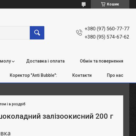
Кошик
+380 (97) 560-77-77
+380 (95) 574-67-62
смолу
Доставка і оплата
Обмін та повернення
Коректор "Anti Bubble":
Контакти
Про нас
том і в роздріб
шоколадний залізоокисний 200 г
овка