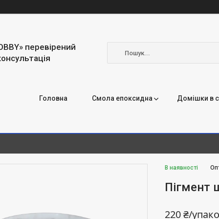
OBBY» перевірений
консультація
Головна
Смола епоксидна
Домішки в 
В наявності
Оп
Пігмент 
220 ₴/упак