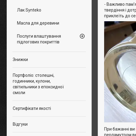
- Важливо пам'я
твердіння і дот
Лак Synteko
приклеїть до се
Масла для деревини
Послуги влаштування
підлогових покриттів
Знижки
Портфоліо: столешні,
годинники, кулони,
світильники з епоксидної
смоли
Сертифікати якості
Відгуки
При бажанні ви 
перламутром вел