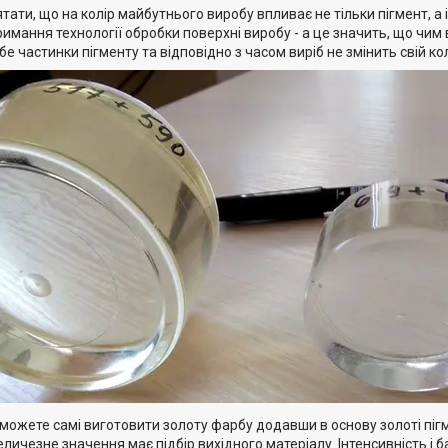
тати, що на колір майбутнього виробу впливає не тільки пігмент, а і
римання технології обробки поверхні виробу - а це значить, що чи
бе частинки пігменту та відповідно з часом виріб не змінить свій ко
можете самі виготовити золоту фарбу додавши в основу золоті пігм
ичезне значення має підбір вихідного матеріалу. Інтенсивність і 