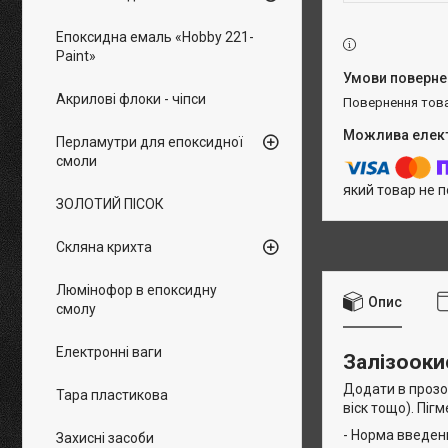
Епоксидна емаль «Hobby 221-
Paint»
Акрилові флоки - чіпси
повернення тов
Перламутри для епоксидної
смоли
який товар не 
ЗОЛОТИЙ ПІСОК
Скляна крихта
Люмінофор в епоксидну
Опис
смолу
Електронні ваги
Залізооки
Додати в прозор
Тара пластикова
віск тощо). Піг
- Норма введен
Захисні засоби