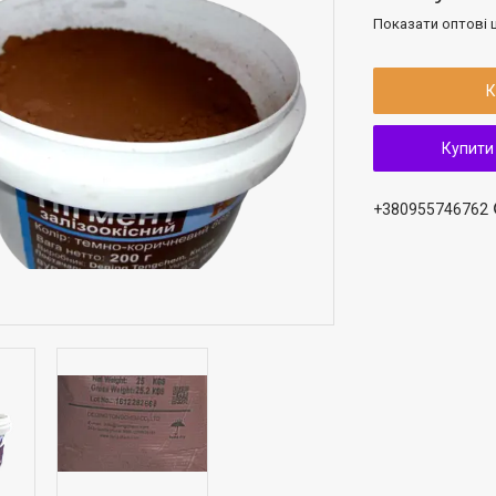
Показати оптові ц
К
Купити
+380955746762