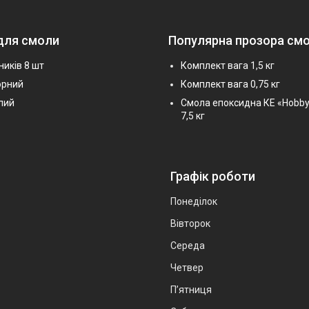
для смоли
Популярна прозора см
ників 8 шт
Комплект вага 1,5 кг
орний
Комплект вага 0,75 кг
лий
Смола епоксидна КЕ «Hobby
7,5 кг
Графік роботи
Понеділок
Вівторок
Середа
Четвер
Пʼятниця