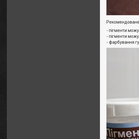
Рекомендоване
- пігменти можу
- пігменти мож
- фарбування гу