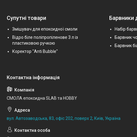
Супутні товари
Барвники 
Змішувач для епоксидної смоли
Набір барв
Відро біле поліпропіленове 3 л із
Барвник ч
пластиковою ручкою
Барвник бі
Коректор "Anti Bubble"
СМОЛА епоксидна SLAB та HOBBY
вул. Автозаводська, 83, офіс 202, поверх 2, Київ, Україна