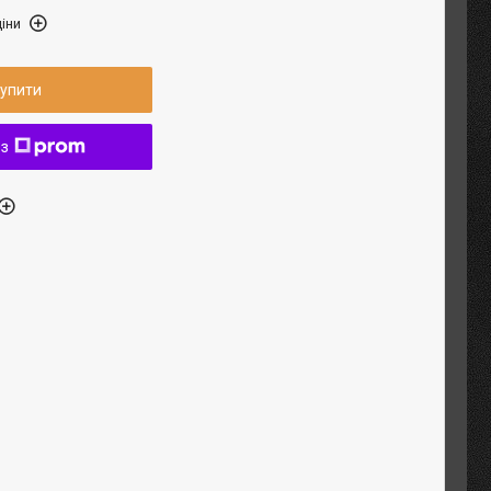
іни
упити
 з