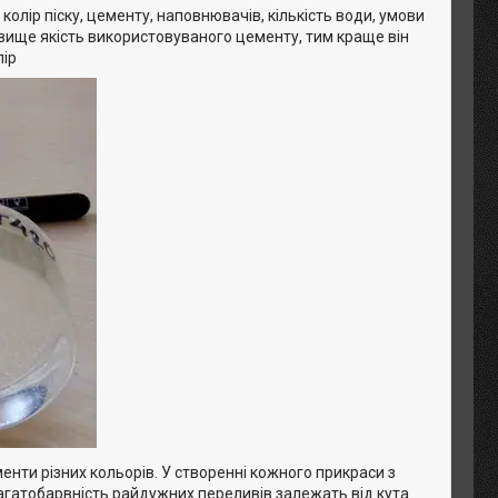
 колір піску, цементу, наповнювачів, кількість води, умови
м вище якість використовуваного цементу, тим краще він
лір
енти різних кольорів. У створенні кожного прикраси з
багатобарвність райдужних переливів залежать від кута