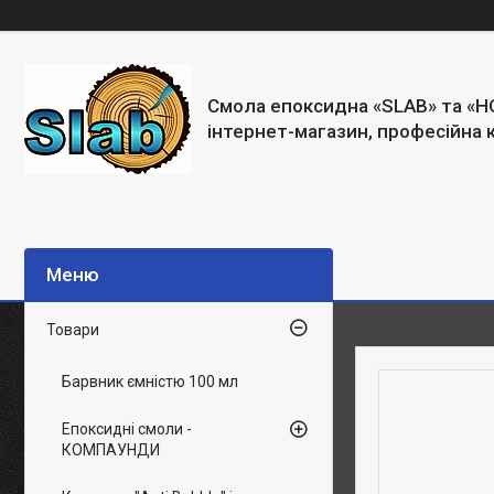
Смола епоксидна «SLAB» та «H
інтернет-магазин, професійна 
Товари
Барвник ємністю 100 мл
Епоксидні смоли -
КОМПАУНДИ