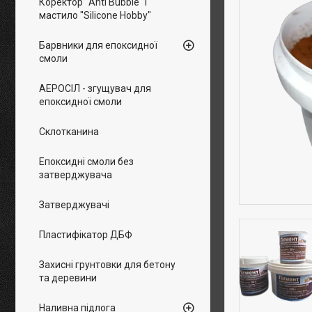
Коректор "Anti Bubble" і
мастило "Silicone Hobby"
Барвники для епоксидної
смоли
АЕРОСІЛ - згущувач для
епоксидної смоли
Склотканина
Епоксидні смоли без
затверджувача
Затверджувачі
Пластифікатор ДБФ
Захисні грунтовки для бетону
та деревини
Наливна підлога