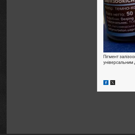
Пігмент залізоо
універсальним 