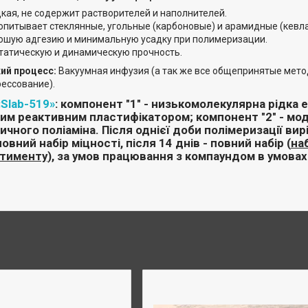
кая, не содержит растворителей и наполнителей.
опитывает стеклянные, угольные (карбоновые) и арамидные (кевл
ошую адгезию и минимальную усадку при полимеризации.
татическую и динамическую прочность.
ий процесс:
Вакуумная инфузия (а так же все общепринятые мето
ессование).
«Slab-519»
:
компонент "1" - низькомолекулярна рідка 
им реактивним пластифікатором; компонент "2" - мод
чного поліаміна. Після однієї доби полімеризації вир
новний набір міцності, після
14 днів - повний набір (
на
ртименту
),
за умов працювання з компаундом в умовах 