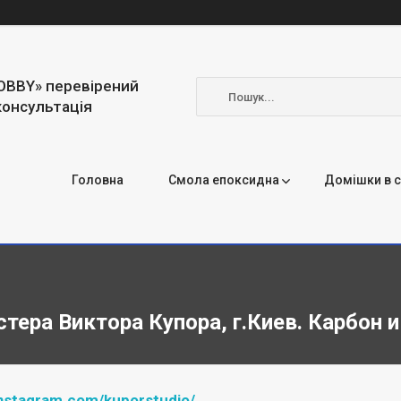
OBBY» перевірений
консультація
Головна
Смола епоксидна
Домішки в 
тера Виктора Купора, г.Киев. Карбон 
instagram.com/kuporstudio/