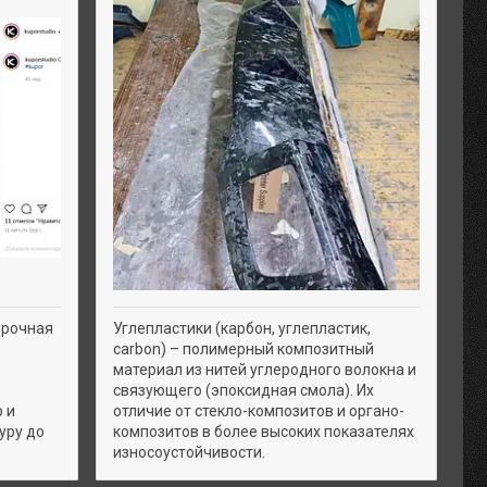
прочная
Углепластики (карбон, углепластик,
carbon) – полимерный композитный
материал из нитей углеродного волокна и
связующего (эпоксидная смола). Их
 и
отличие от стекло-композитов и органо-
уру до
композитов в более высоких показателях
износоустойчивости.