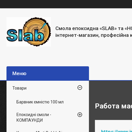
Смола епоксидна «SLAB» та «H
інтернет-магазин, професійна 
Товари
Барвник ємністю 100 мл
Работа мас
Епоксидні смоли -
КОМПАУНДИ
https://www.