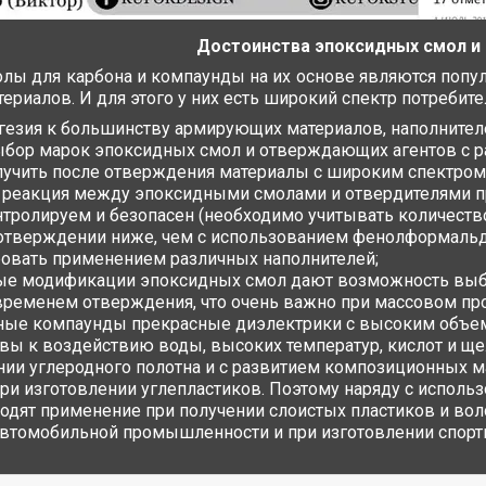
Достоинства эпоксидных смол и
лы для карбона и компаунды на их основе являются поп
риалов. И для этого у них есть широкий спектр потребите
гезия к большинству армирующих материалов, наполнител
бор марок эпоксидных смол и отверждающих агентов с р
лучить после отверждения материалы с широким спектром
 реакция между эпоксидными смолами и отвердителями пр
нтролируем и безопасен (необходимо учитывать количество
 отверждении ниже, чем с использованием фенолформальд
ровать применением различных наполнителей;
е модификации эпоксидных смол дают возможность выбра
временем отверждения, что очень важно при массовом пр
ые компаунды прекрасные диэлектрики с высоким объе
вы к воздействию воды, высоких температур, кислот и ще
нии углеродного полотна и с развитием композиционных
ри изготовлении углепластиков. Поэтому наряду с исполь
ходят применение при получении слоистых пластиков и во
автомобильной промышленности и при изготовлении спорт