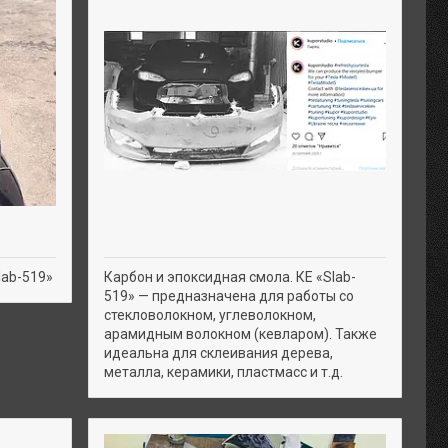
lab-519»
Карбон и эпоксидная смола. КЕ «Slab-
519» — предназначена для работы со
стекловолокном, углеволокном,
арамидным волокном (кевларом). Также
идеальна для склеивания дерева,
металла, керамики, пластмасс и т.д.