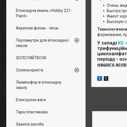
Очень жид
Епоксидна емаль «Hobby 221-
Быстро пр
Paint»
Имеет хор
Высокую с
Акрилові флоки - чіпси
Технологическ
формование, пр
Перламутри для епоксидної
У складі
КЕ 
смоли
трифункційн
циклоаліфати
ЗОЛОТИЙ ПІСОК
періоду
- ос
нашого асо
Скляна крихта
Люмінофор в епоксидну
смолу
Електронні ваги
Тара пластикова
Захисні засоби