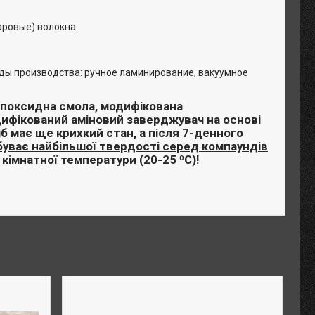
аровые) волокна.
ды производства: ручное ламинирование, вакуумное
епоксидна смола, модифікована
ифікований аміновий заверджувач на основі
іб має ще крихкий стан, а після
7-денного
буває найбільшої твердості серед компаундів
кімнатної температури (20-25 ºС)!