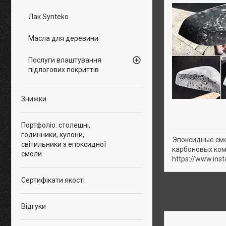
Лак Synteko
Масла для деревини
Послуги влаштування
підлогових покриттів
Знижки
Портфоліо: столешні,
годинники, кулони,
Эпоксидные см
світильники з епоксидної
карбоновых ком
смоли
https://www.in
Сертифікати якості
Відгуки