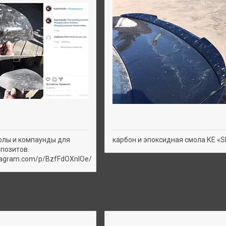
олы и компаунды для
карбон и эпоксидная смола КЕ «S
позитов.
stagram.com/p/BzfFdOXnlOe/