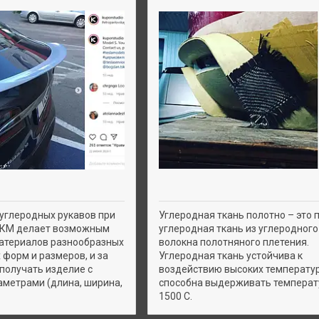
углеродных рукавов при
Углеродная ткань полотно – это 
ПКМ делает возможным
углеродная ткань из углеродного
атериалов разнообразных
волокна полотняного плетения.
 форм и размеров, и за
Углеродная ткань устойчива к
получать изделие с
воздействию высоких температур
метрами (длина, ширина,
способна выдерживать температ
1500 С.