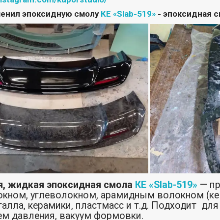
менил эпоксидную смолу
КЕ «Slab-519»
- эпоксидная с
я, жидкая эпоксидная смола
КЕ «Slab-519»
— пр
кном, углеволокном, арамидным волокном (кев
талла, керамики, пластмасс и т.д. Подходит дл
м давления, вакуум формовки.