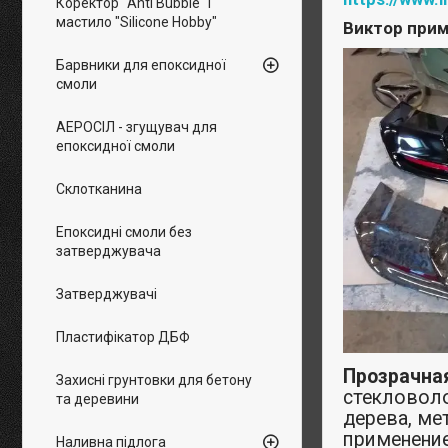
Коректор "Anti Bubble" і
мастило "Silicone Hobby"
Виктор при
Барвники для епоксидної
смоли
АЕРОСІЛ - згущувач для
епоксидної смоли
Склотканина
Епоксидні смоли без
затверджувача
Затверджувачі
Пластифікатор ДБФ
Прозрачна
Захисні грунтовки для бетону
стекловоло
та деревини
дерева, ме
применение
Наливна підлога