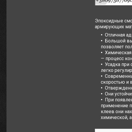
Эпоксидные смо
армирующих мате
Отличная ад
Большой вы
позволяет по
Химическая
— процесс ко
Усадка при
легко регули
Современны
скоростью и 
Отвержденн
Они устойчи
При появле
применение п
клеев они на
химической, 