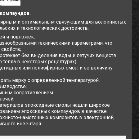
 компаундов.
улярным и оптимальным связующим для волокнистых
льских и технологических достоинств:
ей и подложек;
азнообразными техническими параметрами, что
 свойств;
отекает без выделения воды и летучих веществ
 тепла в некоторых рецептурах).
егидных или полиэфирных смол, и ее величину
ть марку с определенной температурой,
оизводстве;
мным сопротивлением.
лочей.
 материалов эпоксидные смолы нашли широкое
зованием эпоксидных компаундов в качестве
локнисто-намоточных композитов в электронной,
ивного инвентаря.