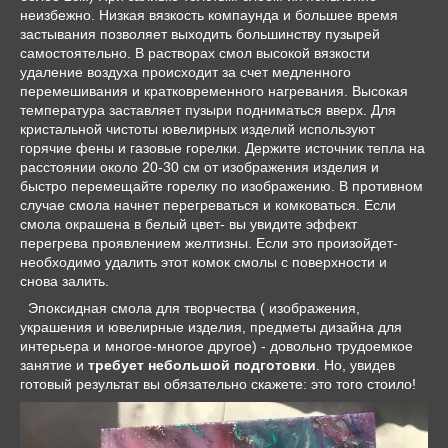
неизбежно. Низкая вязкость компаунда и большее время
застывания позволяет выходить большинству пузырей
самостоятельно. В растворах смол высокой вязкости
удаление воздуха происходит за счет медленного
перемешивания и кратковременного нагревания. Высокая
температура заставляет пузыри подниматься вверх. Для
кристальной чистоты ювелирных изделий используют
горячие фены и газовые горелки. Держите источник тепла на
расстоянии около 20-30 см от изображения изделия и
быстро перемещайте горелку по изображению. В противном
случае смола начнет перегреваться и комковаться. Если
смола окрашена в белый цвет- вы увидите эффект
перегрева проявлением желтизны. Если это произойдет-
необходимо удалить этот комок смолы с поверхности и
снова залить.
Эпоксидная смола для творчества ( изображения,
украшения и ювелирные изделия, предметы дизайна для
интерьера и многое-многое другое) - довольно трудоемкое
занятие и
требует небольшой подготовки
. Но, увидев
готовый результат вы обязательно скажете: это того стоило!