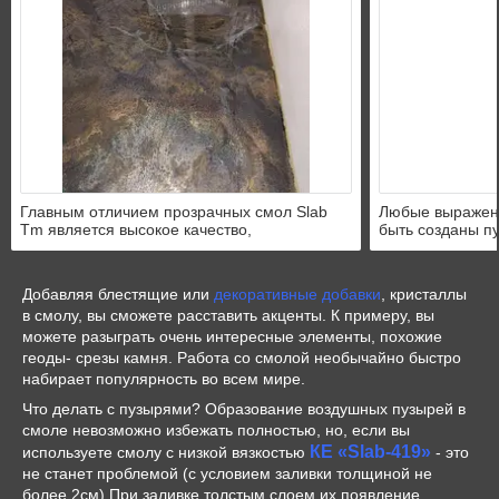
Главным отличием прозрачных смол Slab
Любые выражен
Tm является высокое качество,
быть созданы пу
подтвержденное сертификацией. Наши
окраски, типа о
смолы не имеют резкого токсичного запаха
пигментами. Ес
и не воспламеняются. Они защищают ваши
экспериментиро
Добавляя блестящие или
декоративные добавки
, кристаллы
произведения от ультрафиолетовых лучей и
работать с эпо
в смолу, вы сможете расставить акценты. К примеру, вы
не подвержены пожелтению.
можете разыграть очень интересные элементы, похожие
геоды- срезы камня. Работа со смолой необычайно быстро
набирает популярность во всем мире.
Что делать с пузырями? Образование воздушных пузырей в
смоле невозможно избежать полностью, но, если вы
КЕ «Slab-419»
используете смолу с низкой вязкостью
- это
не станет проблемой (с условием заливки толщиной не
более 2см) При заливке толстым слоем их появление