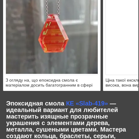
З огляду на, що епоксидна смола є
Ціна такої екскл
матеріалом досить багатогранним в сфері
висока, вона ви
ювелірних прикрас, можливо створювати
зробити подібну 
підвіски різних форм і поєднань, і, звичайно
приємно і цікаво
ж, внутрішнього наповнення.
вартістю.
Эпоксидная смола
КЕ «Slab-419»
—
идеальный вариант для любителей
мастерить изящные прозрачные
украшения с элементами дерева,
металла, сушеными цветами. Мастера
создают кольца, браслеты, серьги,