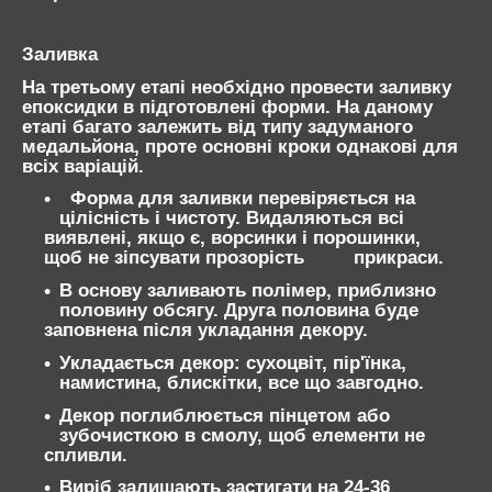
Заливка
На третьому етапі необхідно провести заливку
епоксидки в підготовлені форми. На даному
етапі багато залежить від типу задуманого
медальйона, проте основні кроки однакові для
всіх варіацій.
Форма для заливки перевіряється на
цілісність і чистоту. Видаляються всі
виявлені, якщо є, ворсинки і порошинки,
щоб не зіпсувати прозорість прикраси.
В основу заливають полімер, приблизно
половину обсягу. Друга половина буде
заповнена після укладання декору.
Укладається декор: сухоцвіт, пір'їнка,
намистина, блискітки, все що завгодно.
Декор поглиблюється пінцетом або
зубочисткою в смолу, щоб елементи не
спливли.
Виріб залишають застигати на 24-36