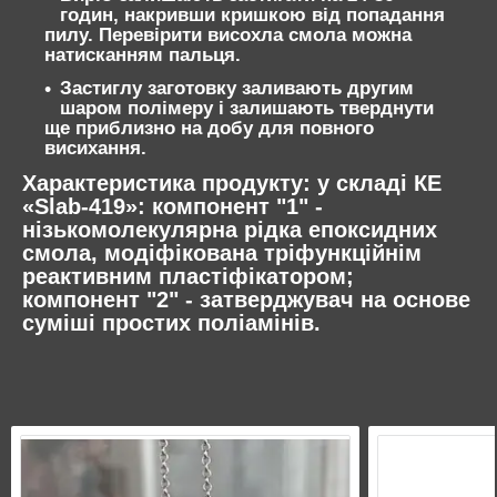
годин, накривши кришкою від попадання
пилу. Перевірити висохла смола можна
натисканням пальця.
Застиглу заготовку заливають другим
шаром полімеру і залишають тверднути
ще приблизно на добу для повного
висихання.
Характеристика продукту: у складі КЕ
«Slab-419»: компонент "1" -
нізькомолекулярна рідка епоксидних
смола, модіфікована тріфункційнім
реактивним пластіфікатором
;
компонент "2" -
затверджувач на основе
суміші простих поліамінів
.