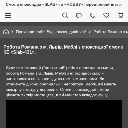
Смола епоксидна «SLAB» та «HOBBY» перевірений інтернет-
Приклади робіт. Будь ласка, дивіться!
Робота Романа з м
Робота Романа з м. Львів. Меблі з епоксидної смоли
КЕ «Slab-431».
Дуже симпатичний (“апетитний“) стіл з епоксидної смоли,
робота Романа з м. Львів. Меблі з епоксидної смоли
виготовляються за індивідуальним замовленням. Ви
отримуєте дійсно оригінальні і неповторні меблі, які мають
шикарну текстуру деревини. Столи з епоксидної смоли
цінують як твір мистецтва, в які майстер вкладає душу.