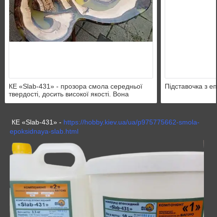
КЕ «Slab-431» - прозора смола середньої
Підставочка з е
твердості, досить високої якості. Вона
ідеально підійде для заливки стільниць, а
також щоб заливати гербарій.
КЕ «Slab-431» -
https://hobby.kiev.ua/ua/p975775662-smola-
epoksidnaya-slab.html